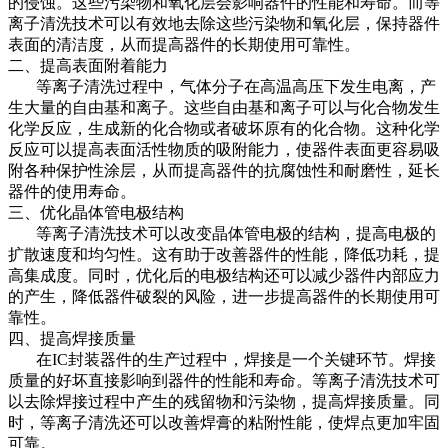
的侵蚀。这些污染物和氧化层会影响器件的性能和寿命。而等
离子清洗技术可以有效地去除这些污染物和氧化层，保持器件
表面的清洁度，从而提高器件的长期使用可靠性。
二、提高表面附着能力
等离子清洗过程中，气体分子在高温高压下发生电离，产
生大量的自由基和离子。这些自由基和离子可以与化合物发生
化学反应，生成新的化合物或者破坏原有的化合物。这种化学
反应可以提高表面活性物质的吸附能力，使器件表面更容易吸
附各种保护性涂层，从而提高器件的抗腐蚀性和耐磨性，延长
器件的使用寿命。
三、优化晶体管电极结构
等离子清洗技术可以改变晶体管电极的结构，提高电极的
扩散速度和均匀性。这有助于改善器件的性能，降低功耗，提
高集成度。同时，优化后的电极结构还可以减少器件内部应力
的产生，降低器件破裂的风险，进一步提高器件的长期使用可
靠性。
四、提高焊接质量
在IC封装器件的生产过程中，焊接是一个关键环节。焊接
质量的好坏直接影响到器件的性能和寿命。等离子清洗技术可
以去除焊接过程中产生的残留物和污染物，提高焊接质量。同
时，等离子清洗还可以改善焊膏的粘附性能，使焊点更加牢固
可靠。